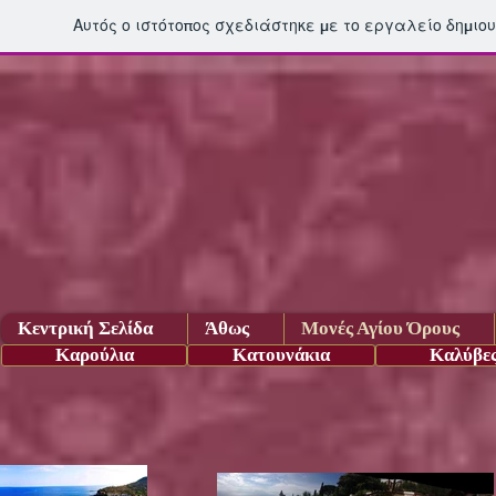
Αυτός ο ιστότοπος σχεδιάστηκε με το εργαλείο δημιο
Κεντρική Σελίδα
Άθως
Μονές Αγίου Όρους
Καρούλια
Κατουνάκια
Καλύβε